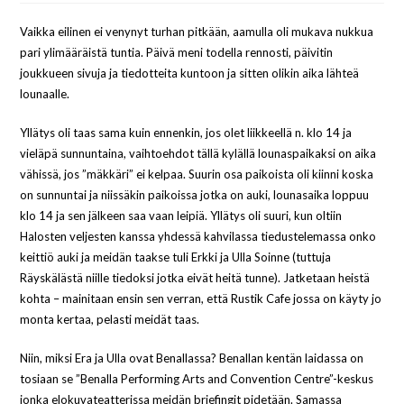
Vaikka eilinen ei venynyt turhan pitkään, aamulla oli mukava nukkua
pari ylimääräistä tuntia. Päivä meni todella rennosti, päivitin
joukkueen sivuja ja tiedotteita kuntoon ja sitten olikin aika lähteä
lounaalle.
Yllätys oli taas sama kuin ennenkin, jos olet liikkeellä n. klo 14 ja
vieläpä sunnuntaina, vaihtoehdot tällä kylällä lounaspaikaksi on aika
vähissä, jos ”mäkkäri” ei kelpaa. Suurin osa paikoista oli kiinni koska
on sunnuntai ja niissäkin paikoissa jotka on auki, lounasaika loppuu
klo 14 ja sen jälkeen saa vaan leipiä. Yllätys oli suuri, kun oltiin
Halosten veljesten kanssa yhdessä kahvilassa tiedustelemassa onko
keittiö auki ja meidän taakse tuli Erkki ja Ulla Soinne (tuttuja
Räyskälästä niille tiedoksi jotka eivät heitä tunne). Jatketaan heistä
kohta – mainitaan ensin sen verran, että Rustik Cafe jossa on käyty jo
monta kertaa, pelasti meidät taas.
Niin, miksi Era ja Ulla ovat Benallassa? Benallan kentän laidassa on
tosiaan se ”Benalla Performing Arts and Convention Centre”-keskus
jonka elokuvateatterissa meidän briefingit pidetään. Samassa