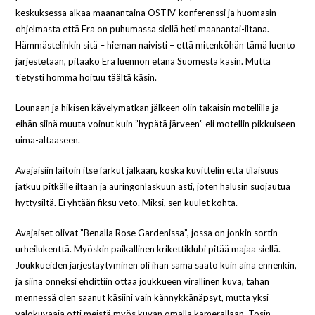
keskuksessa alkaa maanantaina OSTIV-konferenssi ja huomasin
ohjelmasta että Era on puhumassa siellä heti maanantai-iltana.
Hämmästelinkin sitä – hieman naivisti – että mitenköhän tämä luento
järjestetään, pitääkö Era luennon etänä Suomesta käsin. Mutta
tietysti homma hoituu täältä käsin.
Lounaan ja hikisen kävelymatkan jälkeen olin takaisin motellilla ja
eihän siinä muuta voinut kuin ”hypätä järveen” eli motellin pikkuiseen
uima-altaaseen.
Avajaisiin laitoin itse farkut jalkaan, koska kuvittelin että tilaisuus
jatkuu pitkälle iltaan ja auringonlaskuun asti, joten halusin suojautua
hyttysiltä. Ei yhtään fiksu veto. Miksi, sen kuulet kohta.
Avajaiset olivat ”Benalla Rose Gardenissa”, jossa on jonkin sortin
urheilukenttä. Myöskin paikallinen krikettiklubi pitää majaa siellä.
Joukkueiden järjestäytyminen oli ihan sama säätö kuin aina ennenkin,
ja siinä onneksi ehdittiin ottaa joukkueen virallinen kuva, tähän
mennessä olen saanut käsiini vain kännykkänäpsyt, mutta yksi
valokuvaaja otti meistä myös kuvan omalla kamerallaan. Tosin