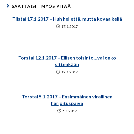
SAATTAISIT MYÖS PITÄÄ
Tiistai 17.1.2017 – Huh hellettä, mutta kovaa keliä
17.1.2017
Torstai 12.1.2017 – Eilisen toisinto…vai onko
sittenkään
12.1.2017
Torstai 5.1.2017 – Ensimmäinen virallinen
harjoituspäivä
5.1.2017