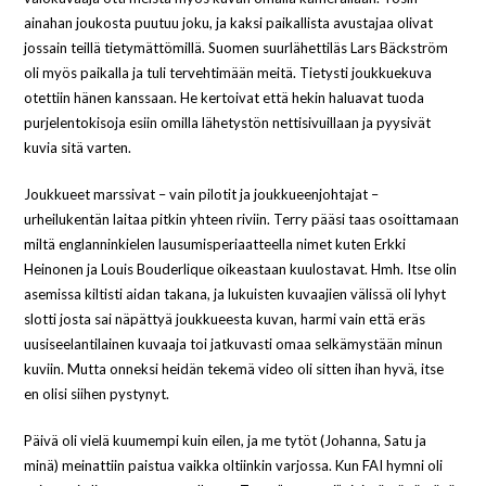
ainahan joukosta puutuu joku, ja kaksi paikallista avustajaa olivat
jossain teillä tietymättömillä. Suomen suurlähettiläs Lars Bäckström
oli myös paikalla ja tuli tervehtimään meitä. Tietysti joukkuekuva
otettiin hänen kanssaan. He kertoivat että hekin haluavat tuoda
purjelentokisoja esiin omilla lähetystön nettisivuillaan ja pyysivät
kuvia sitä varten.
Joukkueet marssivat – vain pilotit ja joukkueenjohtajat –
urheilukentän laitaa pitkin yhteen riviin. Terry pääsi taas osoittamaan
miltä englanninkielen lausumisperiaatteella nimet kuten Erkki
Heinonen ja Louis Bouderlique oikeastaan kuulostavat. Hmh. Itse olin
asemissa kiltisti aidan takana, ja lukuisten kuvaajien välissä oli lyhyt
slotti josta sai näpättyä joukkueesta kuvan, harmi vain että eräs
uusiseelantilainen kuvaaja toi jatkuvasti omaa selkämystään minun
kuviin. Mutta onneksi heidän tekemä video oli sitten ihan hyvä, itse
en olisi siihen pystynyt.
Päivä oli vielä kuumempi kuin eilen, ja me tytöt (Johanna, Satu ja
minä) meinattiin paistua vaikka oltiinkin varjossa. Kun FAI hymni oli