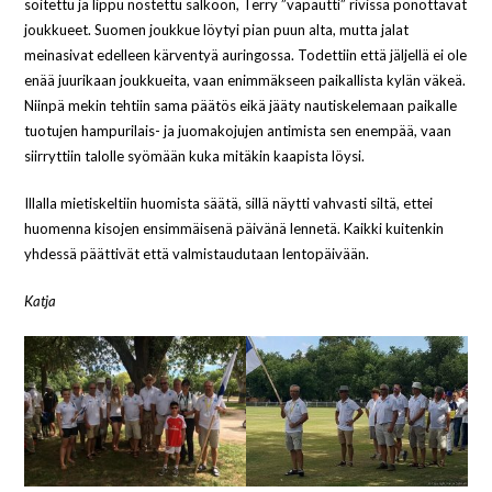
soitettu ja lippu nostettu salkoon, Terry ”vapautti” rivissä pönöttävät
joukkueet. Suomen joukkue löytyi pian puun alta, mutta jalat
meinasivat edelleen kärventyä auringossa. Todettiin että jäljellä ei ole
enää juurikaan joukkueita, vaan enimmäkseen paikallista kylän väkeä.
Niinpä mekin tehtiin sama päätös eikä jääty nautiskelemaan paikalle
tuotujen hampurilais- ja juomakojujen antimista sen enempää, vaan
siirryttiin talolle syömään kuka mitäkin kaapista löysi.
Illalla mietiskeltiin huomista säätä, sillä näytti vahvasti siltä, ettei
huomenna kisojen ensimmäisenä päivänä lennetä. Kaikki kuitenkin
yhdessä päättivät että valmistaudutaan lentopäivään.
Katja