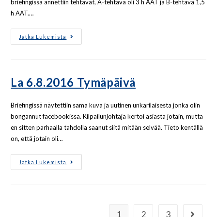
briefingissä annettiin tehtävät, A-tehtävä oli 3 h AAT ja B-tehtävä 1,5
h AAT.…
Jatka Lukemista
La 6.8.2016 Tymäpäivä
Briefingissä näytettiin sama kuva ja uutinen unkarilaisesta jonka olin
bongannut facebookissa. Kilpailunjohtaja kertoi asiasta jotain, mutta
en sitten parhaalla tahdolla saanut siitä mitään selvää. Tieto kentällä
on, että jotain oli…
Jatka Lukemista
1
2
3