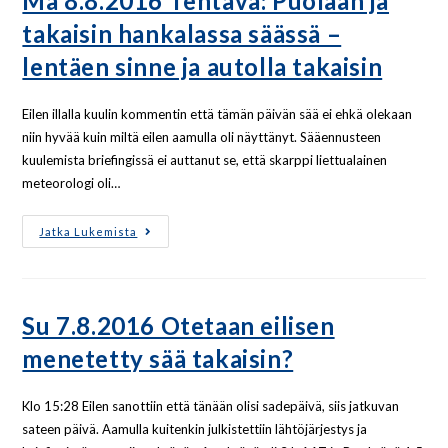
Ma 8.8.2016 Tehtävä: Puolaan ja
takaisin hankalassa säässä –
lentäen sinne ja autolla takaisin
Eilen illalla kuulin kommentin että tämän päivän sää ei ehkä olekaan
niin hyvää kuin miltä eilen aamulla oli näyttänyt. Sääennusteen
kuulemista briefingissä ei auttanut se, että skarppi liettualainen
meteorologi oli…
Jatka Lukemista
Su 7.8.2016 Otetaan eilisen
menetetty sää takaisin?
Klo 15:28 Eilen sanottiin että tänään olisi sadepäivä, siis jatkuvan
sateen päivä. Aamulla kuitenkin julkistettiin lähtöjärjestys ja