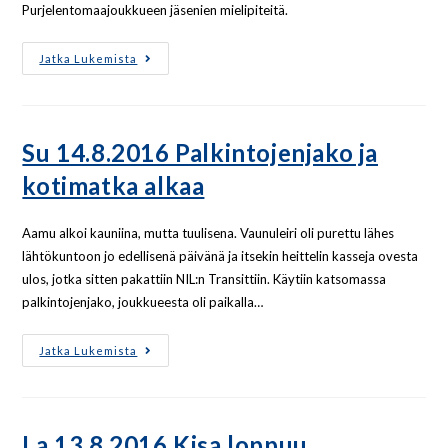
Purjelentomaajoukkueen jäsenien mielipiteitä.
Jatka Lukemista
Su 14.8.2016 Palkintojenjako ja
kotimatka alkaa
Aamu alkoi kauniina, mutta tuulisena. Vaunuleiri oli purettu lähes
lähtökuntoon jo edellisenä päivänä ja itsekin heittelin kasseja ovesta
ulos, jotka sitten pakattiin NIL:n Transittiin. Käytiin katsomassa
palkintojenjako, joukkueesta oli paikalla…
Jatka Lukemista
La 13.8.2016 Kisa loppuu