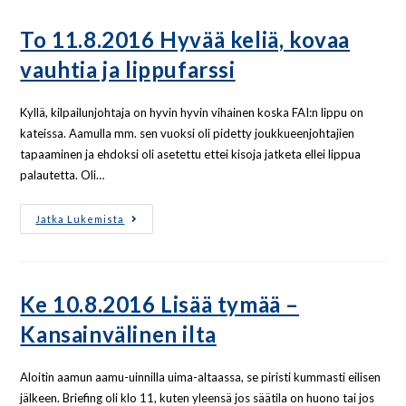
To 11.8.2016 Hyvää keliä, kovaa
vauhtia ja lippufarssi
Kyllä, kilpailunjohtaja on hyvin hyvin vihainen koska FAI:n lippu on
kateissa. Aamulla mm. sen vuoksi oli pidetty joukkueenjohtajien
tapaaminen ja ehdoksi oli asetettu ettei kisoja jatketa ellei lippua
palautetta. Oli…
Jatka Lukemista
Ke 10.8.2016 Lisää tymää –
Kansainvälinen ilta
Aloitin aamun aamu-uinnilla uima-altaassa, se piristi kummasti eilisen
jälkeen. Briefing oli klo 11, kuten yleensä jos säätila on huono tai jos