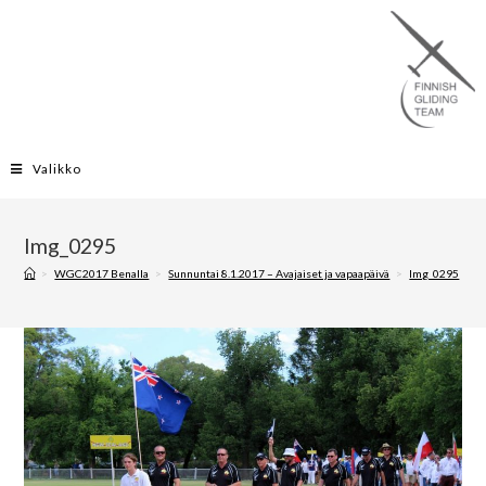
Valikko
Img_0295
>
WGC2017 Benalla
>
Sunnuntai 8.1.2017 – Avajaiset ja vapaapäivä
>
Img_0295