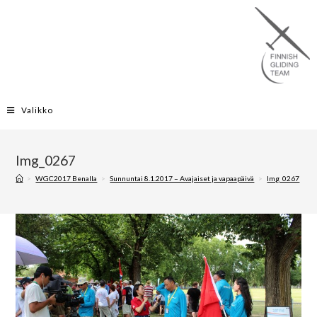
Valikko
Img_0267
>
WGC2017 Benalla
>
Sunnuntai 8.1.2017 – Avajaiset ja vapaapäivä
>
Img_0267