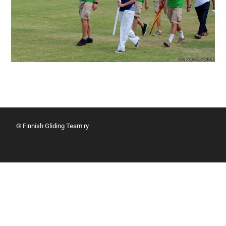
© Finnish Gliding Team ry