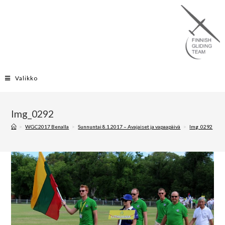
Valikko
Img_0292
>
WGC2017 Benalla
>
Sunnuntai 8.1.2017 – Avajaiset ja vapaapäivä
>
Img_0292