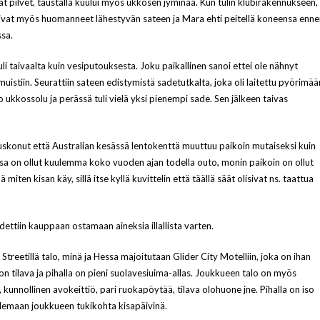
vat pilvet, taustalla kuului myös ukkosen jyminää. Kun tulin klubirakennukseen,
olivat myös huomanneet lähestyvän sateen ja Mara ehti peitellä koneensa enn
ssa.
 tuli taivaalta kuin vesiputouksesta. Joku paikallinen sanoi ettei ole nähnyt
istiin. Seurattiin sateen edistymistä sadetutkalta, joka oli laitettu pyörimää
so ukkossolu ja perässä tuli vielä yksi pienempi sade. Sen jälkeen taivas
si uskonut että Australian kesässä lentokenttä muuttuu paikoin mutaiseksi kuin
a on ollut kuulemma koko vuoden ajan todella outo, monin paikoin on ollut
iten kisan käy, sillä itse kyllä kuvittelin että täällä säät olisivat ns. taattua
dettiin kauppaan ostamaan aineksia illallista varten.
Streetillä talo, minä ja Hessa majoitutaan Glider City Motelliin, joka on ihan
 on tilava ja pihalla on pieni suolavesiuima-allas. Joukkueen talo on myös
kunnollinen avokeittiö, pari ruokapöytää, tilava olohuone jne. Pihalla on iso
 olemaan joukkueen tukikohta kisapäivinä.