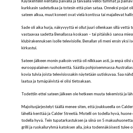
Käyskentelin kentällä päivällä ja taivaalla velloi tummat ja paina
kurkkasin sadetutkaa ja totesin että pian sataa. Onneksi pojat 
sateen alkua, muut koneet ovat vielä kontissa tai majailevat halli
Sade oli aika hurja, näkyvyyttä ei ollut juuri ollenkaan sillä vettä
vastaavaa sadetta Benallassa koskaan – tai pitäisikö sanoa miesmu
klubirakennuksen isolle televisiolle. Benallan yli meni ensin yksi i
kirkastui.
Sateen jälkeen monin paikoin vettä oli nilkkaan asti, ja enpä oli
eurooppalainen ruohokenttä. Säätila pohjoisemmassa Australiass
kovia tulvia joista televisiossakin näytetään uutiskuvaa. Saa nähdä m
laatua ja tymäpäivistä ei olisi tietoakaan.
Todettiin ettei sateen jälkeen ole hetkeen muuta tekemistä ja läh
Majoitusjärjestelyt täällä menee siten, että joukkueella on Calder 
lähellä kenttää ja Calder Streetiä. Motelli on todella hyvä, huone
todella hyvä. Tein tupatarkastuksen ja siinä on 5 makuuhuonetta, 
grilli ja ruokailuryhmä katoksen alla, joka todennäköisesti tulee