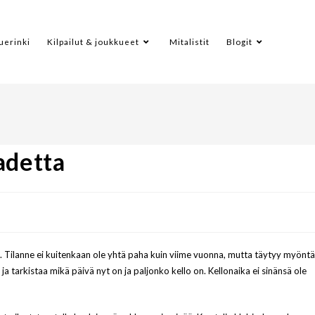
uerinki
Kilpailut & joukkueet
Mitalistit
Blogit
adetta
 Tilanne ei kuitenkaan ole yhtä paha kuin viime vuonna, mutta täytyy myönt
 tarkistaa mikä päivä nyt on ja paljonko kello on. Kellonaika ei sinänsä ole