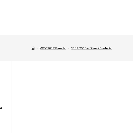
>
WGC2017 Benalla
>
30.12.2016 – ”Pientä” sadetta
ää