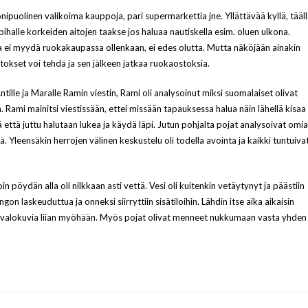
onipuolinen valikoima kauppoja, pari supermarkettia jne. Yllättävää kyllä, tääl
apihalle korkeiden aitojen taakse jos haluaa nautiskella esim. oluen ulkona.
a ei myydä ruokakaupassa ollenkaan, ei edes olutta. Mutta näköjään ainakin
okset voi tehdä ja sen jälkeen jatkaa ruokaostoksia.
ki Antille ja Maralle Ramin viestin, Rami oli analysoinut miksi suomalaiset olivat
Rami mainitsi viestissään, ettei missään tapauksessa halua näin lähellä kisaa
 että juttu halutaan lukea ja käydä läpi. Jutun pohjalta pojat analysoivat omia
ä. Yleensäkin herrojen välinen keskustelu oli todella avointa ja kaikki tuntuiva
loin pöydän alla oli nilkkaan asti vettä. Vesi oli kuitenkin vetäytynyt ja päästiin
on laskeuduttua ja onneksi siirryttiin sisätiloihin. Lähdin itse aika aikaisin
ä valokuvia liian myöhään. Myös pojat olivat menneet nukkumaan vasta yhden