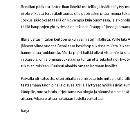
Benallan pääkatu lähtee ihan läheltä motellia, ja kylältä löytyy m
ei ole vilkasta terassikulttuuria, sillä pubissakin pitää mennä tak
Joskus säädökset täällä on kovempia kuin Suomessa, ja alkoholi
täällä kauppojen yhteydessä on erillinen ”kauppa” jossa juomaost
Illalla valtasin talon keittiön ja kun valmistelin illallista, Wille lu
jääneet viime vuonna Benallassa keskinopeuksissa muista jälkeen. 
hämmentää joukkuetta. Mutta pojat kaikki olivat yhtä mieltä siitä
ratkaisuja, omia ominaisuuksiaan ja tuntui että tekstistä oli hyöty
tukevan toisiaan. Kuulosti ainakin omaan korvaan hyvältä.
Päivällä oli katsottu, ettei pihalla syömisestä tule mitään, sillä sil
testaamaan talon pihalla olevaa grilliä. Hyttyset hyökkäsivät auring
kämpille, mutta istuin kirjoittamassa blogia ja hämmästelemäss
aikaan. Aikaero alkaa näköjään todella vaikuttaa.
Katja