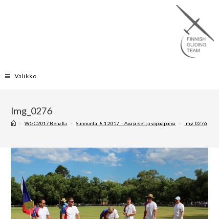
Valikko
Img_0276
>
WGC2017 Benalla
>
Sunnuntai 8.1.2017 – Avajaiset ja vapaapäivä
>
Img_0276