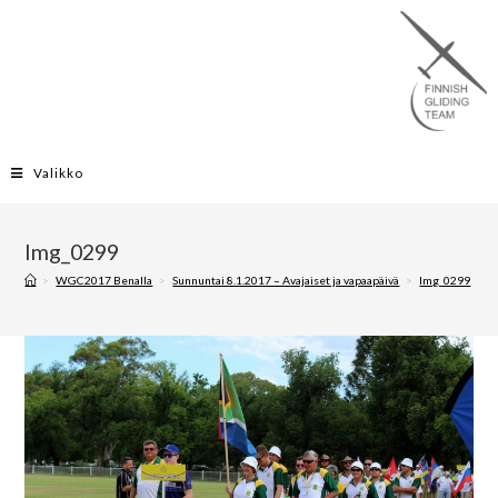
Valikko
Img_0299
>
WGC2017 Benalla
>
Sunnuntai 8.1.2017 – Avajaiset ja vapaapäivä
>
Img_0299