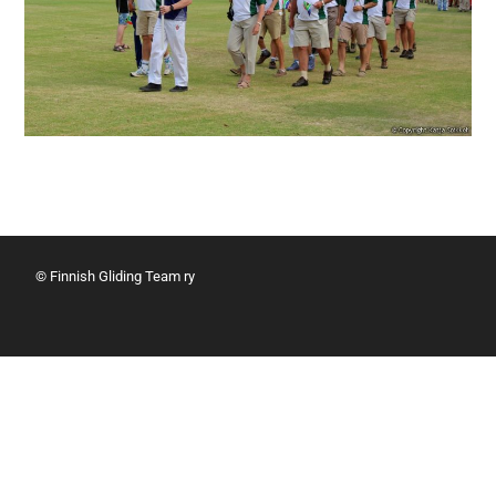
© Finnish Gliding Team ry