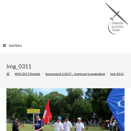
Valikko
Img_0311
>
WGC2017 Benalla
>
Sunnuntai 8.1.2017 – Avajaiset ja vapaapäivä
>
Img_0311