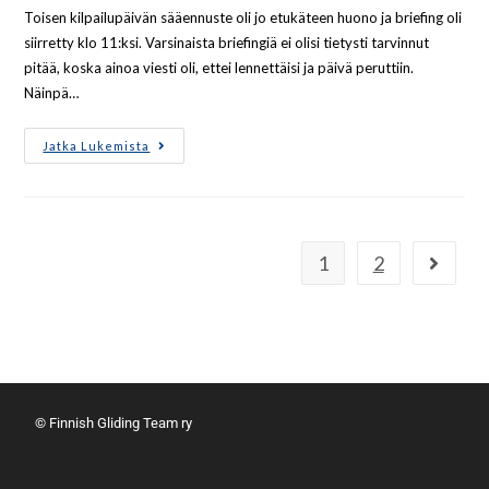
Toisen kilpailupäivän sääennuste oli jo etukäteen huono ja briefing oli
siirretty klo 11:ksi. Varsinaista briefingiä ei olisi tietysti tarvinnut
pitää, koska ainoa viesti oli, ettei lennettäisi ja päivä peruttiin.
Näinpä…
Jatka Lukemista
1
2
© Finnish Gliding Team ry