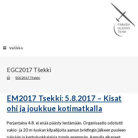
Valikko
EGC2017 Tšekki
>
EGC2017 Tšekki
EM2017 Tsekki: 5.8.2017 – Kisat
ohi ja joukkue kotimatkalla
Perjantaina 4.8. ei enää päästy lentämään. Organisaatio odotutti
vakio- ja 20 m-luokan kilpailijoita aamun briefingin jälkeen puoleen
päivään ja kerholuokkalaisia tunnin enemmän. Aamulla alkaneet