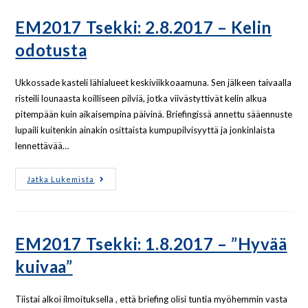
EM2017 Tsekki: 2.8.2017 – Kelin
odotusta
Ukkossade kasteli lähialueet keskiviikkoaamuna. Sen jälkeen taivaalla
risteili lounaasta koilliseen pilviä, jotka viivästyttivät kelin alkua
pitempään kuin aikaisempina päivinä. Briefingissä annettu sääennuste
lupaili kuitenkin ainakin osittaista kumpupilvisyyttä ja jonkinlaista
lennettävää…
Jatka Lukemista
EM2017 Tsekki: 1.8.2017 – ”Hyvää
kuivaa”
Tiistai alkoi ilmoituksella , että briefing olisi tuntia myöhemmin vasta