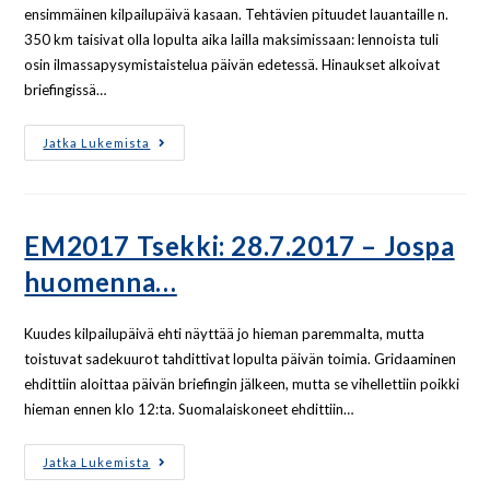
ensimmäinen kilpailupäivä kasaan. Tehtävien pituudet lauantaille n.
350 km taisivat olla lopulta aika lailla maksimissaan: lennoista tuli
osin ilmassapysymistaistelua päivän edetessä. Hinaukset alkoivat
briefingissä…
Jatka Lukemista
EM2017 Tsekki: 28.7.2017 – Jospa
huomenna…
Kuudes kilpailupäivä ehti näyttää jo hieman paremmalta, mutta
toistuvat sadekuurot tahdittivat lopulta päivän toimia. Gridaaminen
ehdittiin aloittaa päivän briefingin jälkeen, mutta se vihellettiin poikki
hieman ennen klo 12:ta. Suomalaiskoneet ehdittiin…
Jatka Lukemista