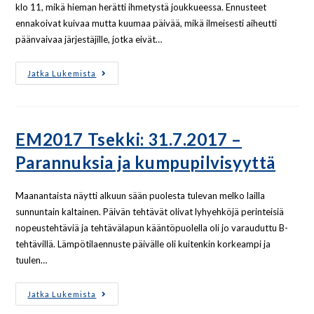
klo 11, mikä hieman herätti ihmetystä joukkueessa. Ennusteet
ennakoivat kuivaa mutta kuumaa päivää, mikä ilmeisesti aiheutti
päänvaivaa järjestäjille, jotka eivät…
Jatka Lukemista
EM2017 Tsekki: 31.7.2017 –
Parannuksia ja kumpupilvisyyttä
Maanantaista näytti alkuun sään puolesta tulevan melko lailla
sunnuntain kaltainen. Päivän tehtävät olivat lyhyehköjä perinteisiä
nopeustehtäviä ja tehtävälapun kääntöpuolella oli jo varauduttu B-
tehtävillä. Lämpötilaennuste päivälle oli kuitenkin korkeampi ja
tuulen…
Jatka Lukemista