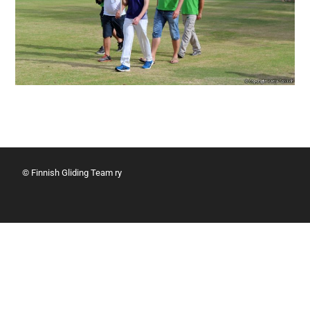
© Finnish Gliding Team ry