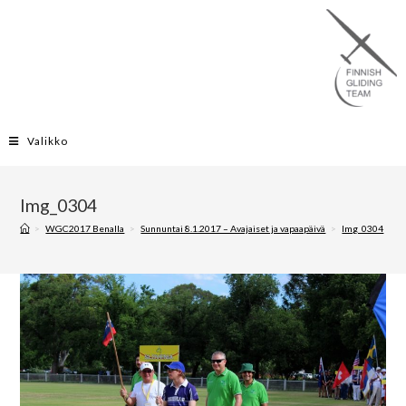
Valikko
Img_0304
>
WGC2017 Benalla
>
Sunnuntai 8.1.2017 – Avajaiset ja vapaapäivä
>
Img_0304