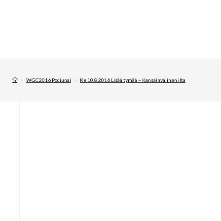
>
WGC2016 Pociunai
>
Ke 10.8.2016 Lisää tymää – Kansainvälinen ilta