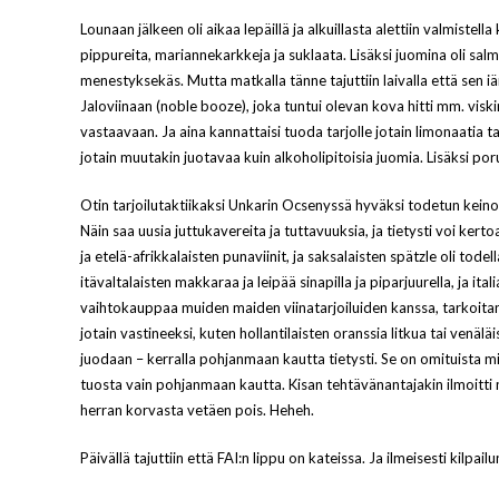
Lounaan jälkeen oli aikaa lepäillä ja alkuillasta alettiin valmistel
pippureita, mariannekarkkeja ja suklaata. Lisäksi juomina oli salmia
menestyksekäs. Mutta matkalla tänne tajuttiin laivalla että sen i
Jaloviinaan (noble booze), joka tuntui olevan kova hitti mm. viski
vastaavaan. Ja aina kannattaisi tuoda tarjolle jotain limonaatia ta
jotain muutakin juotavaa kuin alkoholipitoisia juomia. Lisäksi p
Otin tarjoilutaktiikaksi Unkarin Ocsenyssä hyväksi todetun keinon, 
Näin saa uusia juttukavereita ja tuttavuuksia, ja tietysti voi kert
ja etelä-afrikkalaisten punaviinit, ja saksalaisten spätzle oli t
itävaltalaisten makkaraa ja leipää sinapilla ja piparjuurella, ja ita
vaihtokauppaa muiden maiden viinatarjoiluiden kanssa, tarkoitan 
jotain vastineeksi, kuten hollantilaisten oranssia litkua tai venä
juodaan – kerralla pohjanmaan kautta tietysti. Se on omituista mi
tuosta vain pohjanmaan kautta. Kisan tehtävänantajakin ilmoitti m
herran korvasta vetäen pois. Heheh.
Päivällä tajuttiin että FAI:n lippu on kateissa. Ja ilmeisesti kilpai