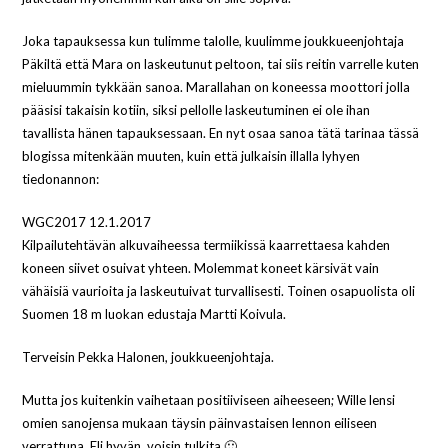
Joka tapauksessa kun tulimme talolle, kuulimme joukkueenjohtaja
Päkiltä että Mara on laskeutunut peltoon, tai siis reitin varrelle kuten
mieluummin tykkään sanoa. Marallahan on koneessa moottori jolla
pääsisi takaisin kotiin, siksi pellolle laskeutuminen ei ole ihan
tavallista hänen tapauksessaan. En nyt osaa sanoa tätä tarinaa tässä
blogissa mitenkään muuten, kuin että julkaisin illalla lyhyen
tiedonannon:
WGC2017 12.1.2017
Kilpailutehtävän alkuvaiheessa termiikissä kaarrettaesa kahden
koneen siivet osuivat yhteen. Molemmat koneet kärsivät vain
vähäisiä vaurioita ja laskeutuivat turvallisesti. Toinen osapuolista oli
Suomen 18 m luokan edustaja Martti Koivula.
Terveisin Pekka Halonen, joukkueenjohtaja.
Mutta jos kuitenkin vaihetaan positiiviseen aiheeseen; Wille lensi
omien sanojensa mukaan täysin päinvastaisen lennon eiliseen
verrattuna. Eli hyvän, voisin tulkita 🙂