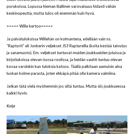
porukoissa. Lopussa hieman liiallinen varovaisuus hidasti vähän
keskinopeutta, mutta tulos oli enemmän kuin hyvä.
===== Wille kertoo=====
Ja päivätuloksissa Willehän on kolmantena, edellään vain ns.
”Raptorit” eli Jonkerin veljekset JS3 Raptureilla (koita kestää taivutus
ja sanamuoto). Em. veljekset tuntuvat muiden joukkueiden jutuissa ja
kirjoituksissa olevan isossa roolissa, ja heidän vauhti tuntuu olevan
kovaa varsinkin kun tuloksia katsoo. Täällä palkitaan aamuisin aina
luokan kolme parasta, joten ehkäpä pitää olla kamera valmiina.
Jatkan tätä vielä myöhemmin jos siltä tuntuu. Mutta siis joukkueessa
kaikki hyvin.
Katja