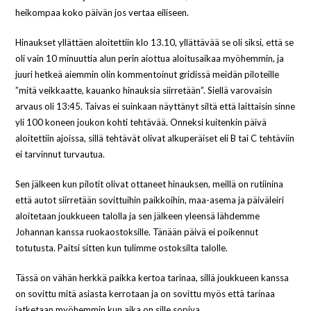
heikompaa koko päivän jos vertaa eiliseen.
Hinaukset yllättäen aloitettiin klo 13.10, yllättävää se oli siksi, että se
oli vain 10 minuuttia alun perin aiottua aloitusaikaa myöhemmin, ja
juuri hetkeä aiemmin olin kommentoinut gridissä meidän piloteille
”mitä veikkaatte, kauanko hinauksia siirretään”. Siellä varovaisin
arvaus oli 13:45. Taivas ei suinkaan näyttänyt siltä että laittaisin sinne
yli 100 koneen joukon kohti tehtävää. Onneksi kuitenkin päivä
aloitettiin ajoissa, sillä tehtävät olivat alkuperäiset eli B tai C tehtäviin
ei tarvinnut turvautua.
Sen jälkeen kun pilotit olivat ottaneet hinauksen, meillä on rutiinina
että autot siirretään sovittuihin paikkoihin, maa-asema ja päiväleiri
aloitetaan joukkueen talolla ja sen jälkeen yleensä lähdemme
Johannan kanssa ruokaostoksille. Tänään päivä ei poikennut
totutusta. Paitsi sitten kun tulimme ostoksilta talolle.
Tässä on vähän herkkä paikka kertoa tarinaa, sillä joukkueen kanssa
on sovittu mitä asiasta kerrotaan ja on sovittu myös että tarinaa
jatketaan myöhemmin kun aika on sille sopiva.