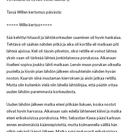
Tässä Willen kertomus päivästä:
===== Wille kertoo=====
Sää kehittyi hitaasti ja lähtökorkeuden saaminen oli hyvin hankalaa.
Tehtävä oli säähän nähden pitkä ja aika oli kortilla eli matkaan piti
lähteä ajoissa. Keli oli täysin pilvetön, siksi reitille ei voinut lähteä
yksin vaan oli tärkeää lähteä jonkinlaisessa porukassa. Aikanaan
itselleni sopiva joukko lähti matkaan. Lensin muun porukan oikealla
puolella ja löysin pian lähdön jälkeen olosuhteisiin nähden hyvän
noston. Kaarsin siinä muutaman kierroksen ja aioin jatkaa reitillä.
Mutta olin kuitenkin vielä niin lähellä lähtölinjaa, että päätin ottaa
uuden lähdön paremmasta korkeudesta.
Uuden lähdön jälkeen matka eteni pitkään liukuen, koska nostot
olivat hyvin harvassa. Aikanaan sain edellä lähteneet kiinni ja matka
eteni erikokoisissa porukoissa. Mm. Sebastian Kawa pääsi karkuun
ennen ensimmäistä käännepistettä, mutta kolmannella välillä hän
olikin selvästi jäänyt jälkeen. Matka sujui mukavasti erikokoisissa