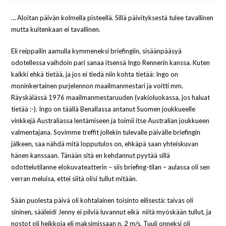
… Aloitan päivän kolmella pisteellä. Sillä päivityksestä tulee tavallinen
mutta kuitenkaan ei tavallinen.
Eli reippailin aamulla kymmeneksi briefingiin, sisäänpääsyä
odotellessa vaihdoin pari sanaa itsensä Ingo Rennerin kanssa. Kuten
kaikki ehkä tietää, ja jos ei tiedä niin kohta tietää: Ingo on
moninkertainen purjelennon maailmanmestari ja voitti mm.
Räyskälässä 1976 maailmanmestaruuden (vakioluokassa, jos haluat
tietää :-). Ingo on täällä Benallassa antanut Suomen joukkueelle
vinkkejä Australiassa lentämiseen ja toimii itse Australian joukkueen
valmentajana. Sovimme treffit jollekin tulevalle päivälle briefingin
jälkeen, saa nähdä mitä lopputulos on, ehkäpä saan yhteiskuvan
hänen kanssaan. Tänään sitä en kehdannut pyytää sillä
odottelutilanne elokuvateatterin – siis briefing-tilan – aulassa oli sen
verran meluisa, ettei siitä olisi tullut mitään.
Sään puolesta päivä oli kohtalainen toisinto eilisestä: taivas oli
sininen, sääleidi Jenny ei pilviä luvannut eikä niitä myöskään tullut, ja
nostot oli heikkoja eli maksimissaan n. 2 m/s. Tuuli onneksi oli