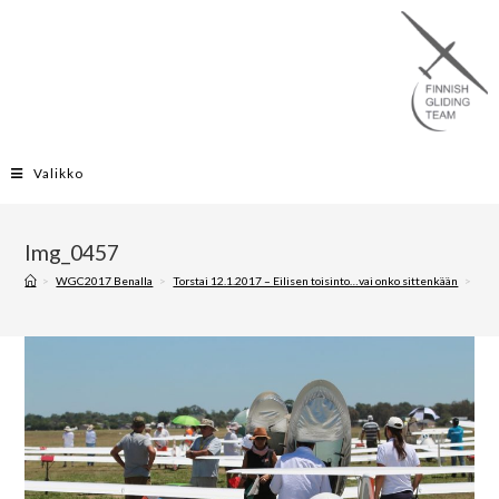
Valikko
Img_0457
>
WGC2017 Benalla
>
Torstai 12.1.2017 – Eilisen toisinto…vai onko sittenkään
>
Img