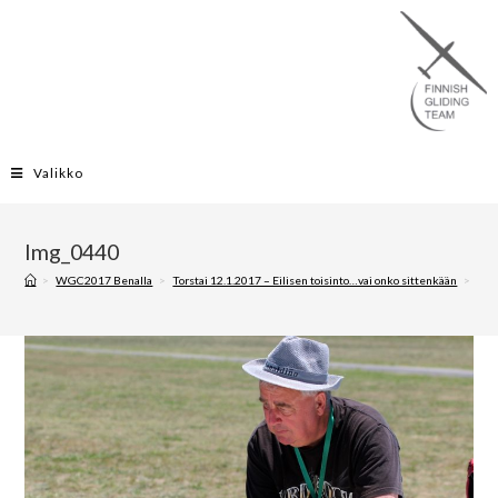
Valikko
Img_0440
>
WGC2017 Benalla
>
Torstai 12.1.2017 – Eilisen toisinto…vai onko sittenkään
>
Img