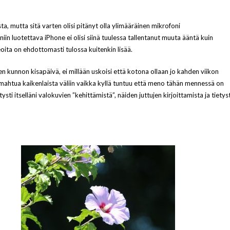
ta, mutta sitä varten olisi pitänyt olla ylimääräinen mikrofoni
iin luotettava iPhone ei olisi siinä tuulessa tallentanut muuta ääntä kuin
oita on ehdottomasti tulossa kuitenkin lisää.
n kunnon kisapäivä, ei millään uskoisi että kotona ollaan jo kahden viikon
htii mahtua kaikenlaista väliin vaikka kyllä tuntuu että meno tähän mennessä on
ysti itselläni valokuvien ”kehittämistä”, näiden juttujen kirjoittamista ja tietyst