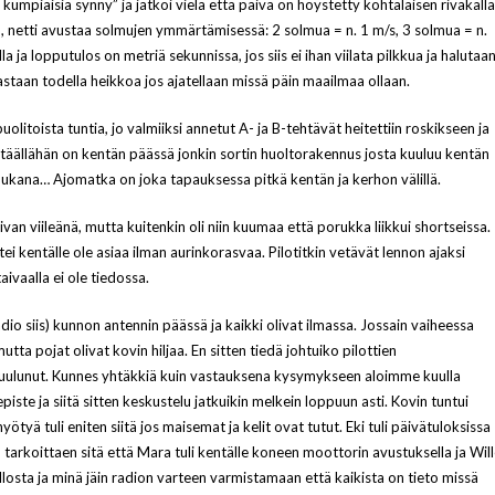
i kumpiaisia synny” ja jatkoi vielä että päivä on höystetty kohtalaisen rivakalla
in, netti avustaa solmujen ymmärtämisessä: 2 solmua = n. 1 m/s, 3 solmua = n.
a ja lopputulos on metriä sekunnissa, jos siis ei ihan viilata pilkkua ja halutaa
keastaan todella heikkoa jos ajatellaan missä päin maailmaa ollaan.
olitoista tuntia, jo valmiiksi annetut A- ja B-tehtävät heitettiin roskikseen ja
 – täällähän on kentän päässä jonkin sortin huoltorakennus josta kuuluu kentän
t mukana… Ajomatka on joka tapauksessa pitkä kentän ja kerhon välillä.
opivan viileänä, mutta kuitenkin oli niin kuumaa että porukka liikkui shortseissa.
i kentälle ole asiaa ilman aurinkorasvaa. Pilotitkin vetävät lennon ajaksi
aivaalla ei ole tiedossa.
io siis) kunnon antennin päässä ja kaikki olivat ilmassa. Jossain vaiheessa
ta pojat olivat kovin hiljaa. En sitten tiedä johtuiko pilottien
uulunut. Kunnes yhtäkkiä kuin vastauksena kysymykseen aloimme kuulla
iste ja siitä sitten keskustelu jatkuikin melkein loppuun asti. Kovin tuntui
tyä tuli eniten siitä jos maisemat ja kelit ovat tutut. Eki tuli päivätuloksissa
 tarkoittaen sitä että Mara tuli kentälle koneen moottorin avustuksella ja Wil
losta ja minä jäin radion varteen varmistamaan että kaikista on tieto missä