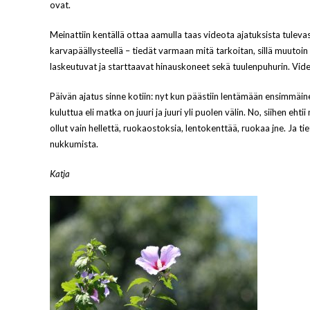
ovat.
Meinattiin kentällä ottaa aamulla taas videota ajatuksista tulevas
karvapäällysteellä – tiedät varmaan mitä tarkoitan, sillä muutoin n
laskeutuvat ja starttaavat hinauskoneet sekä tuulenpuhurin. Vide
Päivän ajatus sinne kotiin: nyt kun päästiin lentämään ensimmäine
kuluttua eli matka on juuri ja juuri yli puolen välin. No, siihen e
ollut vain hellettä, ruokaostoksia, lentokenttää, ruokaa jne. Ja tiet
nukkumista.
Katja