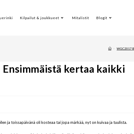
uerinki
Kilpailut & joukkueet
Mitalistit
Blogit
>
WGC2017 Be
 Ensimmäistä kertaa kaikki
en ja toissapäivänä oli kosteaa tai jopa märkää, nyt on kuivaa ja tuulista.