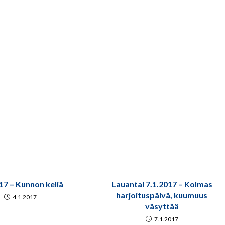
17 – Kunnon keliä
Lauantai 7.1.2017 – Kolmas
harjoituspäivä, kuumuus
4.1.2017
väsyttää
7.1.2017