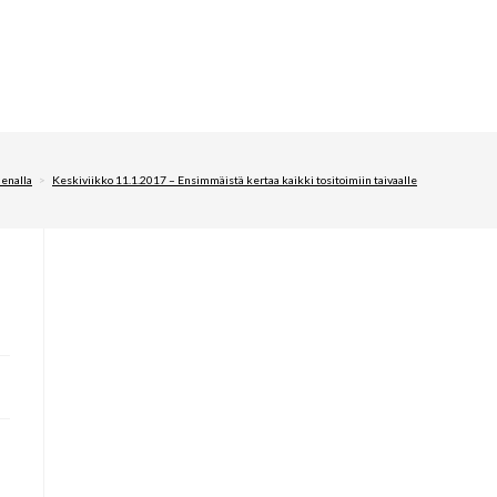
nalla
>
Keskiviikko 11.1.2017 – Ensimmäistä kertaa kaikki tositoimiin taivaalle