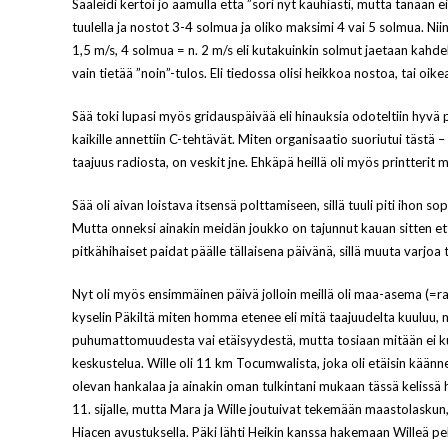
Sääleidi kertoi jo aamulla että ”sori nyt kauhiasti, mutta tänään e
tuulella ja nostot 3-4 solmua ja oliko maksimi 4 vai 5 solmua. Ni
1,5 m/s, 4 solmua = n. 2 m/s eli kutakuinkin solmut jaetaan kahdell
vain tietää ”noin”-tulos. Eli tiedossa olisi heikkoa nostoa, tai oi
Sää toki lupasi myös gridauspäivää eli hinauksia odoteltiin hyvä pu
kaikille annettiin C-tehtävät. Miten organisaatio suoriutui tästä
taajuus radiosta, on veskit jne. Ehkäpä heillä oli myös printteri
Sää oli aivan loistava itsensä polttamiseen, sillä tuuli piti ihon s
Mutta onneksi ainakin meidän joukko on tajunnut kauan sitten ette
pitkähihaiset paidat päälle tällaisena päivänä, sillä muuta varjoa t
Nyt oli myös ensimmäinen päivä jolloin meillä oli maa-asema (=rad
kyselin Päkiltä miten homma etenee eli mitä taajuudelta kuuluu, mut
puhumattomuudesta vai etäisyydestä, mutta tosiaan mitään ei k
keskustelua. Wille oli 11 km Tocumwalista, joka oli etäisin käännep
olevan hankalaa ja ainakin oman tulkintani mukaan tässä kelissä hyö
11. sijalle, mutta Mara ja Wille joutuivat tekemään maastolaskun,
Hiacen avustuksella. Päki lähti Heikin kanssa hakemaan Willeä pel