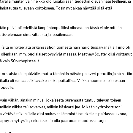
Maralla muuten vain heikko olo. Lisäksi sään tiedettiin olevan haasteellinen, ja
lmistautua tulevaan koitokseen. Tosin nyt alkaa näyttää siltä että
in päivä oli edellistä lämpimämpi. Siksi oikeastaan tässä ei ole mitään
 nautiskelemaan uima-altaasta ja lepäilemään.
n (sitä ei noteerata organisaation toimesta näin harjoituspäivänä) ja Timo oli
t ollenkaan, mm. puolalaiset pysyivät maassa. Matthew Scutter olisi voittanut
ä vain 50 virhepisteellä.
orstaista tälle päivälle, mutta tämänkin päivän palaveri peruttiin ja siirrettiin
paikalla oli runsaasti kisaväkeä sekä paikallisia. Vaikka huominen ei olekaan
yöpuulle.
 vain vähän, ainakin minua. Jokaisesta puremasta tuntuu tulevan toinen
milloin nilkka tai isovarvas, milloin käsivarsi jne. Mikään hydrokortisoni,
a vietävästi kun illalla olisi mukavan lämmintä istuskella t-paidassa ulkona,
vapöytä hyttysille, enkä itse aio olla pääruoan muodossa tarjolla.