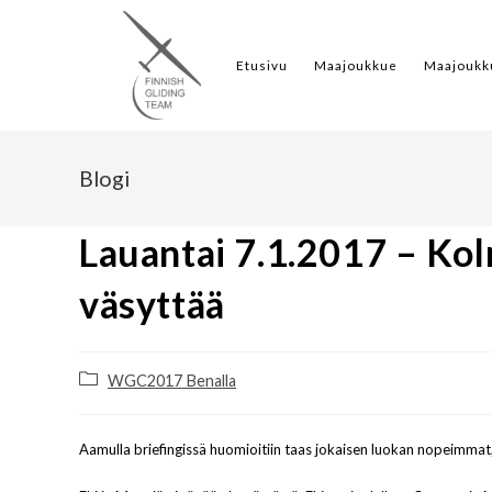
Etusivu
Maajoukkue
Maajoukk
Blogi
Lauantai 7.1.2017 – Ko
väsyttää
WGC2017 Benalla
Aamulla briefingissä huomioitiin taas jokaisen luokan nopeimma