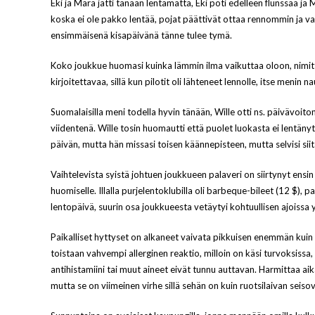
Eki ja Mara jätti tänään lentämättä, Eki poti edelleen flunssaa ja 
koska ei ole pakko lentää, pojat päättivät ottaa rennommin ja va
ensimmäisenä kisapäivänä tänne tulee tymä.
Koko joukkue huomasi kuinka lämmin ilma vaikuttaa oloon, nimittä
kirjoitettavaa, sillä kun pilotit oli lähteneet lennolle, itse menin
Suomalaisilla meni todella hyvin tänään, Wille otti ns. päivävoito
viidentenä. Wille tosin huomautti että puolet luokasta ei lentäny
päivän, mutta hän missasi toisen käännepisteen, mutta selvisi siit
Vaihtelevista syistä johtuen joukkueen palaveri on siirtynyt ensin t
huomiselle. Illalla purjelentoklubilla oli barbeque-bileet (12 $), 
lentopäivä, suurin osa joukkueesta vetäytyi kohtuullisen ajoissa 
Paikalliset hyttyset on alkaneet vaivata pikkuisen enemmän kuin
toistaan vahvempi allerginen reaktio, milloin on käsi turvoksissa, 
antihistamiini tai muut aineet eivät tunnu auttavan. Harmittaa aik
mutta se on viimeinen virhe sillä sehän on kuin ruotsilaivan seiso