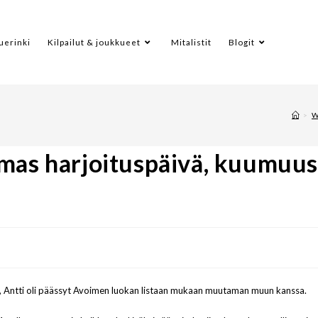
uerinki
Kilpailut & joukkueet
Mitalistit
Blogit
>
W
lmas harjoituspäivä, kuumuus
t, Antti oli päässyt Avoimen luokan listaan mukaan muutaman muun kanssa.