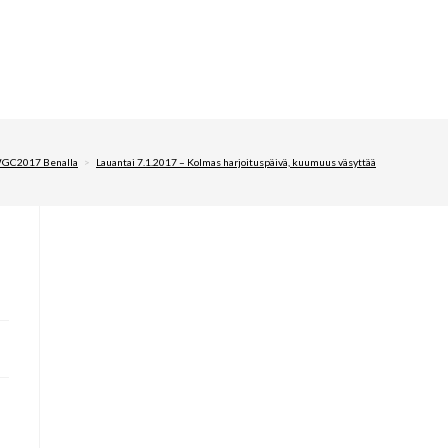
GC2017 Benalla
>
Lauantai 7.1.2017 – Kolmas harjoituspäivä, kuumuus väsyttää