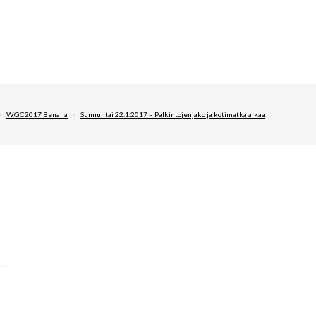
>
WGC2017 Benalla
>
Sunnuntai 22.1.2017 – Palkintojenjako ja kotimatka alkaa