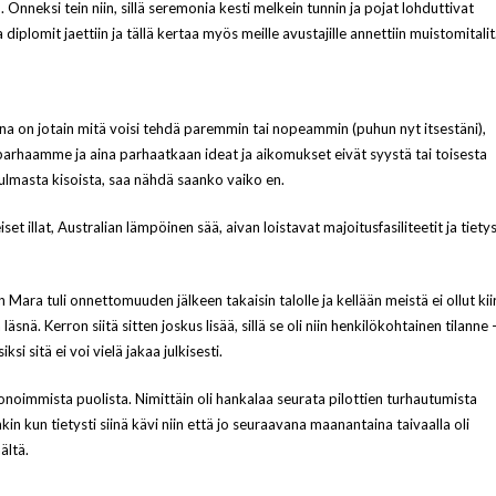
neksi tein niin, sillä seremonia kesti melkein tunnin ja pojat lohduttivat
ja diplomit jaettiin ja tällä kertaa myös meille avustajille annettiin muistomitalit
na on jotain mitä voisi tehdä paremmin tai nopeammin (puhun nyt itsestäni),
parhaamme ja aina parhaatkaan ideat ja aikomukset eivät syystä tai toisesta
ulmasta kisoista, saa nähdä saanko vaiko en.
t illat, Australian lämpöinen sää, aivan loistavat majoitusfasiliteetit ja tietys
Mara tuli onnettomuuden jälkeen takaisin talolle ja kellään meistä ei ollut kii
snä. Kerron siitä sitten joskus lisää, sillä se oli niin henkilökohtainen tilanne 
si sitä ei voi vielä jakaa julkisesti.
noimmista puolista. Nimittäin oli hankalaa seurata pilottien turhautumista
in kun tietysti siinä kävi niin että jo seuraavana maanantaina taivaalla oli
ältä.