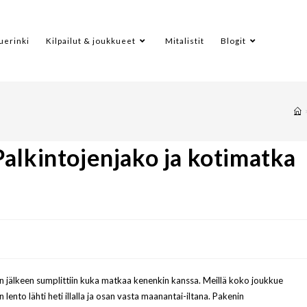
uerinki
Kilpailut & joukkueet
Mitalistit
Blogit
alkintojenjako ja kotimatka
en jälkeen sumplittiin kuka matkaa kenenkin kanssa. Meillä koko joukkue
ento lähti heti illalla ja osan vasta maanantai-iltana. Pakenin