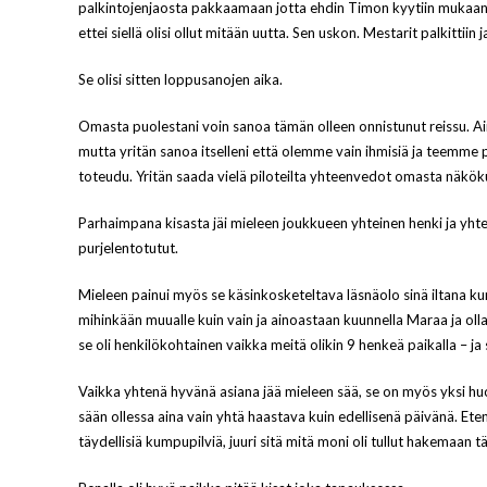
palkintojenjaosta pakkaamaan jotta ehdin Timon kyytiin mukaan. On
ettei siellä olisi ollut mitään uutta. Sen uskon. Mestarit palkittiin 
Se olisi sitten loppusanojen aika.
Omasta puolestani voin sanoa tämän olleen onnistunut reissu. Ai
mutta yritän sanoa itselleni että olemme vain ihmisiä ja teemme 
toteudu. Yritän saada vielä piloteilta yhteenvedot omasta näkök
Parhaimpana kisasta jäi mieleen joukkueen yhteinen henki ja yhteise
purjelentotutut.
Mieleen painui myös se käsinkosketeltava läsnäolo sinä iltana kun 
mihinkään muualle kuin vain ja ainoastaan kuunnella Maraa ja olla lä
se oli henkilökohtainen vaikka meitä olikin 9 henkeä paikalla – ja sik
Vaikka yhtenä hyvänä asiana jää mieleen sää, se on myös yksi huo
sään ollessa aina vain yhtä haastava kuin edellisenä päivänä. Etenk
täydellisiä kumpupilviä, juuri sitä mitä moni oli tullut hakemaan tä