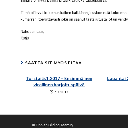
Benalla oli hyvä paikka pitää kisat joka tapauksessa.
Tämä oli hyvä kokemus kaiken kaikkiaan ja uskon että koko muu jo
kumarran, toivottavasti joku on saanut tästä jutusta jotain viihdy
Nähdään taas,
Katja
SAATTAISIT MYÖS PITÄÄ
Torstai 5.1.2017 – Ensimmäinen
Lauantai 
virallinen harjoituspäivä
5.1.2017
© Finnish Gliding Team ry