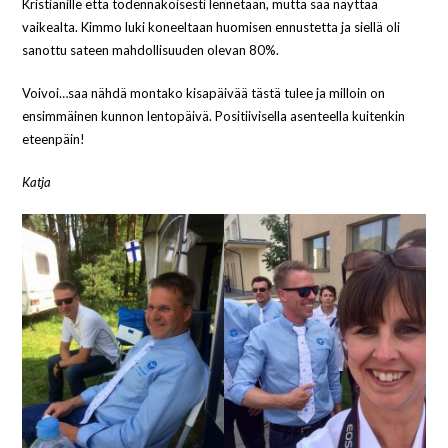
Kristianille että todennäköisesti lennetään, mutta sää näyttää
vaikealta. Kimmo luki koneeltaan huomisen ennustetta ja siellä oli
sanottu sateen mahdollisuuden olevan 80%.
Voivoi…saa nähdä montako kisapäivää tästä tulee ja milloin on
ensimmäinen kunnon lentopäivä. Positiivisella asenteella kuitenkin
eteenpäin!
Katja