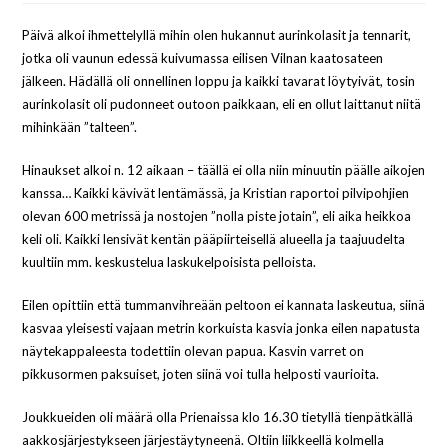
Päivä alkoi ihmettelyllä mihin olen hukannut aurinkolasit ja tennarit,
jotka oli vaunun edessä kuivumassa eilisen Vilnan kaatosateen
jälkeen. Hädällä oli onnellinen loppu ja kaikki tavarat löytyivät, tosin
aurinkolasit oli pudonneet outoon paikkaan, eli en ollut laittanut niitä
mihinkään ”talteen”.
Hinaukset alkoi n. 12 aikaan – täällä ei olla niin minuutin päälle aikojen
kanssa… Kaikki kävivät lentämässä, ja Kristian raportoi pilvipohjien
olevan 600 metrissä ja nostojen ”nolla piste jotain”, eli aika heikkoa
keli oli. Kaikki lensivät kentän pääpiirteisellä alueella ja taajuudelta
kuultiin mm. keskustelua laskukelpoisista pelloista.
Eilen opittiin että tummanvihreään peltoon ei kannata laskeutua, siinä
kasvaa yleisesti vajaan metrin korkuista kasvia jonka eilen napatusta
näytekappaleesta todettiin olevan papua. Kasvin varret on
pikkusormen paksuiset, joten siinä voi tulla helposti vaurioita.
Joukkueiden oli määrä olla Prienaissa klo 16.30 tietyllä tienpätkällä
aakkosjärjestykseen järjestäytyneenä. Oltiin liikkeellä kolmella