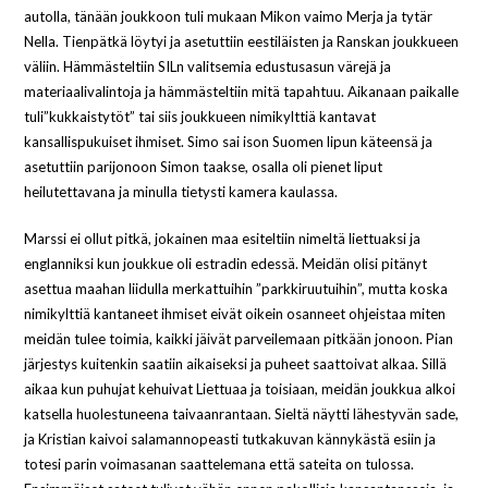
autolla, tänään joukkoon tuli mukaan Mikon vaimo Merja ja tytär
Nella. Tienpätkä löytyi ja asetuttiin eestiläisten ja Ranskan joukkueen
väliin. Hämmästeltiin SILn valitsemia edustusasun värejä ja
materiaalivalintoja ja hämmästeltiin mitä tapahtuu. Aikanaan paikalle
tuli”kukkaistytöt” tai siis joukkueen nimikylttiä kantavat
kansallispukuiset ihmiset. Simo sai ison Suomen lipun käteensä ja
asetuttiin parijonoon Simon taakse, osalla oli pienet liput
heilutettavana ja minulla tietysti kamera kaulassa.
Marssi ei ollut pitkä, jokainen maa esiteltiin nimeltä liettuaksi ja
englanniksi kun joukkue oli estradin edessä. Meidän olisi pitänyt
asettua maahan liidulla merkattuihin ”parkkiruutuihin”, mutta koska
nimikylttiä kantaneet ihmiset eivät oikein osanneet ohjeistaa miten
meidän tulee toimia, kaikki jäivät parveilemaan pitkään jonoon. Pian
järjestys kuitenkin saatiin aikaiseksi ja puheet saattoivat alkaa. Sillä
aikaa kun puhujat kehuivat Liettuaa ja toisiaan, meidän joukkua alkoi
katsella huolestuneena taivaanrantaan. Sieltä näytti lähestyvän sade,
ja Kristian kaivoi salamannopeasti tutkakuvan kännykästä esiin ja
totesi parin voimasanan saattelemana että sateita on tulossa.