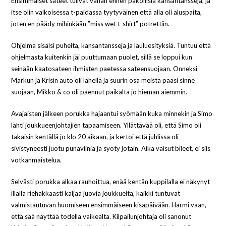
Ensimmäiset sateet tulivat vähän ennen pakollisia kansantansseja, ja
itse olin valkoisessa t-paidassa tyytyväinen että alla oli aluspaita,
joten en päädy mihinkään ”miss wet t-shirt” potrettiin.
Ohjelma sisälsi puheita, kansantansseja ja lauluesityksiä. Tuntuu että
ohjelmasta kuitenkin jäi puuttumaan puolet, sillä se loppui kun
seinään kaatosateen ihmisten paetessa sateensuojaan. Onneksi
Markun ja Krisin auto oli lähellä ja suurin osa meistä pääsi sinne
suojaan, Mikko & co oli paennut paikalta jo hieman aiemmin.
Avajaisten jälkeen porukka hajaantui syömään kuka minnekin ja Simo
lähti joukkueenjohtajien tapaamiseen. Yllättävää oli, että Simo oli
takaisin kentällä jo klo 20 aikaan, ja kertoi että juhlissa oli
sivistyneesti juotu punaviiniä ja syöty jotain. Aika vaisut bileet, ei siis
votkanmaistelua.
Selvästi porukka alkaa rauhoittua, enää kentän kuppilalla ei näkynyt
illalla riehakkaasti kaljaa juovia joukkueita, kaikki tuntuvat
valmistautuvan huomiseen ensimmäiseen kisapäivään. Harmi vaan,
että sää näyttää todella vaikealta. Kilpailunjohtaja oli sanonut