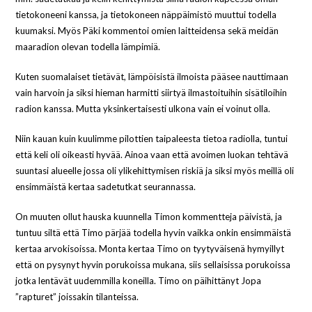
tietokoneeni kanssa, ja tietokoneen näppäimistö muuttui todella
kuumaksi. Myös Päki kommentoi omien laitteidensa sekä meidän
maaradion olevan todella lämpimiä.
Kuten suomalaiset tietävät, lämpöisistä ilmoista pääsee nauttimaan
vain harvoin ja siksi hieman harmitti siirtyä ilmastoituihin sisätiloihin
radion kanssa. Mutta yksinkertaisesti ulkona vain ei voinut olla.
Niin kauan kuin kuulimme pilottien taipaleesta tietoa radiolla, tuntui
että keli oli oikeasti hyvää. Ainoa vaan että avoimen luokan tehtävä
suuntasi alueelle jossa oli ylikehittymisen riskiä ja siksi myös meillä oli
ensimmäistä kertaa sadetutkat seurannassa.
On muuten ollut hauska kuunnella Timon kommentteja päivistä, ja
tuntuu siltä että Timo pärjää todella hyvin vaikka onkin ensimmäistä
kertaa arvokisoissa. Monta kertaa Timo on tyytyväisenä hymyillyt
että on pysynyt hyvin porukoissa mukana, siis sellaisissa porukoissa
jotka lentävät uudemmilla koneilla. Timo on päihittänyt Jopa
”rapturet” joissakin tilanteissa.