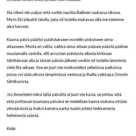
Ilta viileni niin paljon että voitiin nauttia illallinen rauhassa ulkona.
Myös Eki piipahti talolla, joka oli todella mukavaa sillä me näemme
aika harvoin.
Kuuma päivä päättyi pulahdukseen motellin piskuiseen uima-
altaaseen. Mutta en valita, vaikka uima-altaan pääsee päästä päähän
muutamalla vedolla, silti arvostan puhdasta allasta kirkkaan
tähtitaivaan alla ja tämän päivän jälkeen vesikin oli todella lämmintä
vielä ilta-aikaan. Itse en juuri ole matkustellut sellaisissa paikoissa
joissa voi uida ulkona lämpimässä vedessä ja ihailla vaikkapa Orionin
tähtikuviota.
Jos ihmettelet miksi tältä päivältä ei juuri ole kuvia, se johtuu siitä
että polttavan kuumana päivänä en mielellään kanna mukana mitään
ylimääräistä ja lisäksi kamera parka tuskin pitäisi hiekkaisesta
helteisestä säästä.
Katja