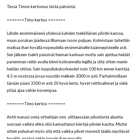
Tässä Timon kertomus tästä päivästä:
=======Timo kertoo =======
Lähdin ensimmäisenä yhdessä kahden tsekkiläisen pilotin kanssa,
muun porukan jäädessä lillumaan isoon puljaan. Kolmistaan taitettiin
matkaa ihan hyvällä nopeudella ensimmäiselle käännepisteelle asti.
Sen jälkeen tsekit pääsivät hieman karkuun mutta sain ajettua heidät
paremman reitin avulla kiinni kolmannella legillä ja siitä sitten menin
heidän ohitse. Sain loppuliukukorkeudet noin 100 km ennen kenttää
4,5 m nostossa jossa noustiin melkein 3000 m asti. Parhaimmillaan
tänään pääsi 3300 m asti. Eli hyvä lento, hyvät reittivalinnat ja vielä
pitää ajaa vähän kovempaa.
=======Timo kertoo =======
Antti manasi omia virheitään mm. ylittäessään pilvetöntä aluetta
suoraan vaikka ehkä olisi kannattanut kiertää pilvien kautta. Mutta
sitten puhuivat myös sitä että vaikka pilvet monesti täällä näyttävät
hyvältä, nostot onkin jossain ihan muualla.