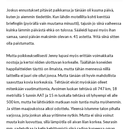
Joskus ennustukset pitävät paikkansa ja tänään oli kuuma päivä,
kuten jo aiemmin tiedettiin. Kun lähdin motellilta kohti kenttää
briefingiin (pyörällä vain muutama minuutti), tajusin jo siinä vaiheessa
kuinka lämmin päivästä ehkä on tulossa. Sääleidi lupasi myös ihan
samaa, sanoi päivän maksimin olevan n. 41 astetta. Yritä siinä sitten
olla paistumatta.
Mutta poikkeuksellisesti Jenny lupasi myös erittäin voimakkaita
nostoja ja kertoi niiden ulottuvan korkealle. Täällähän koneiden
happilaitteiden täyttö on ilmaista, mutta tähän mennessä niillä
laitteilla ei juuri ole ollut jonoa. Mutta tänään oli hyvin mahdollista
saavuttaa kovia korkeuksia. Tehtävät eivät myöskään olleet
mitenkään vaatimattomia, Avoimen luokan tehtävä oli 747 km, 18
metrisillä 5 tunnin AAT ja 15 m luokalla tehtävä oli lyhyempi eli alle
500 km, mutta he lähtivätkin matkaan noin tuntia muita myöhemmin.
Ja sitten maajoukoissa alkoi odottelu. Yleensä istumme talon pihalla
varjossa, jota jonkun aikaa yritimme nytkin. Mutta ei siinä voinut
muuta kuin luovuttaa, sillä lämpötila oli aivan liian korkea. Seurasin
mm. sadetutkaa ja kelin kehittymistä siinä radion kupeessa oman