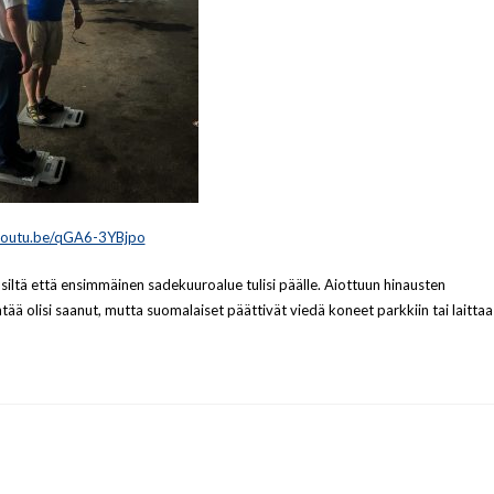
/youtu.be/qGA6-3YBjpo
i siltä että ensimmäinen sadekuuroalue tulisi päälle. Aiottuun hinausten
entää olisi saanut, mutta suomalaiset päättivät viedä koneet parkkiin tai laittaa