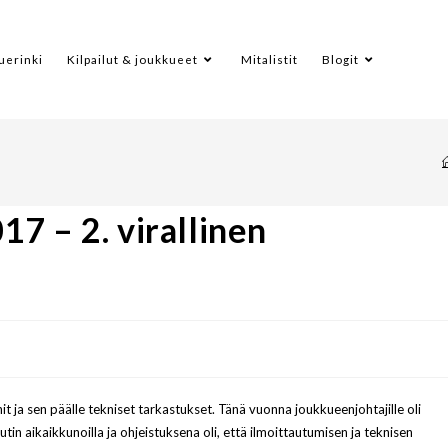
uerinki
Kilpailut & joukkueet
Mitalistit
Blogit
7 – 2. virallinen
t ja sen päälle tekniset tarkastukset. Tänä vuonna joukkueenjohtajille oli
tin aikaikkunoilla ja ohjeistuksena oli, että ilmoittautumisen ja teknisen