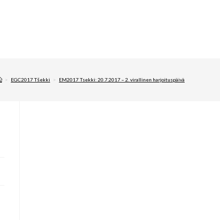
>
EGC2017 Tšekki
>
EM2017 Tsekki: 20.7.2017 – 2. virallinen harjoituspäivä