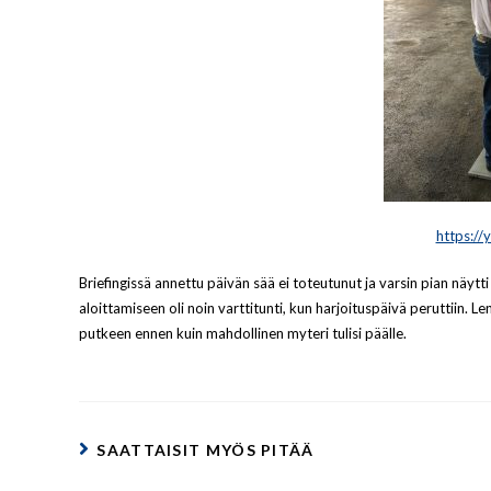
https:/
Briefingissä annettu päivän sää ei toteutunut ja varsin pian näytt
aloittamiseen oli noin varttitunti, kun harjoituspäivä peruttiin. L
putkeen ennen kuin mahdollinen myteri tulisi päälle.
SAATTAISIT MYÖS PITÄÄ