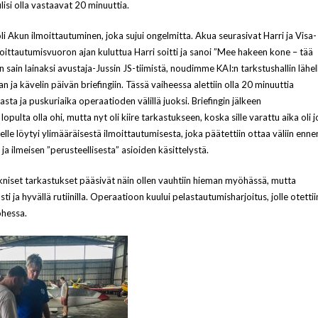
lisi olla vastaavat 20 minuuttia.
li Akun ilmoittautuminen, joka sujui ongelmitta. Akua seurasivat Harri ja Visa-
moittautumisvuoron ajan kuluttua Harri soitti ja sanoi ”Mee hakeen kone – tää
 sain lainaksi avustaja-Jussin JS-tiimistä, noudimme KAI:n tarkstushallin lähel
ja kävelin päivän briefingiin. Tässä vaiheessa alettiin olla 20 minuuttia
ta ja puskuriaika operaatioden välillä juoksi. Briefingin jälkeen
opulta olla ohi, mutta nyt oli kiire tarkastukseen, koska sille varattu aika oli j
elle löytyi ylimääräisestä ilmoittautumisesta, joka päätettiin ottaa väliin enne
 ja ilmeisen ”perusteellisesta” asioiden käsittelystä.
niset tarkastukset pääsivät näin ollen vauhtiin hieman myöhässä, mutta
sti ja hyvällä rutiinilla. Operaatioon kuului pelastautumisharjoitus, jolle otettii
ohessa.