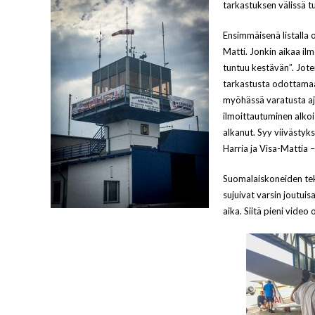
tarkastuksen välissä tu
Ensimmäisenä listalla o
Matti. Jonkin aikaa il
tuntuu kestävän”. Joten
tarkastusta odottamaan 
myöhässä varatusta ajas
ilmoittautuminen alkoi l
alkanut. Syy viivästyks
Harria ja Visa-Mattia –
Suomalaiskoneiden tek
sujuivat varsin joutuisa
aika. Siitä pieni video 