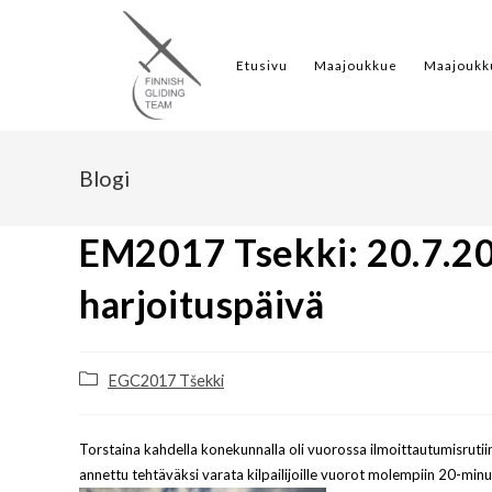
Etusivu
Maajoukkue
Maajoukk
Blogi
EM2017 Tsekki: 20.7.201
harjoituspäivä
EGC2017 Tšekki
Torstaina kahdella konekunnalla oli vuorossa ilmoittautumisrutiini
annettu tehtäväksi varata kilpailijoille vuorot molempiin 20-minuu