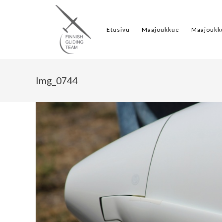
Etusivu
Maajoukkue
Maajoukk
Img_0744