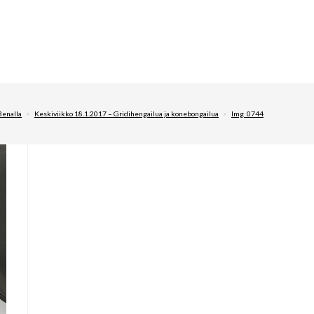
enalla
>
Keskiviikko 18.1.2017 – Gridihengailua ja konebongailua
>
Img_0744