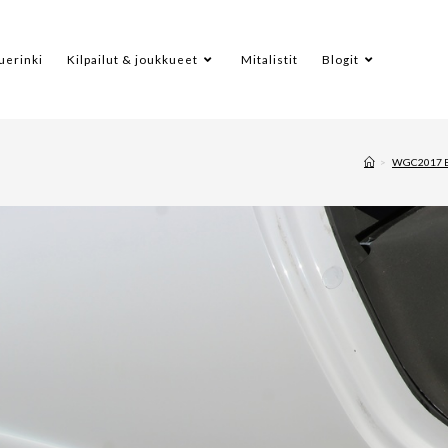
uerinki
Kilpailut & joukkueet
Mitalistit
Blogit
>
WGC2017 B