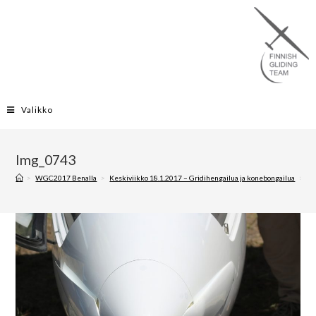
Valikko
Img_0743
>
WGC2017 Benalla
>
Keskiviikko 18.1.2017 – Gridihengailua ja konebongailua
>
Im