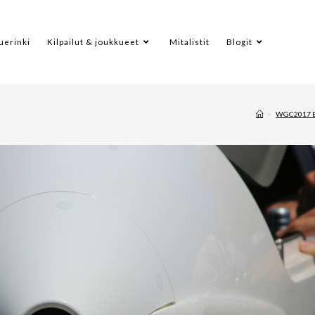
uerinki
Kilpailut & joukkueet
Mitalistit
Blogit
>
WGC2017 B