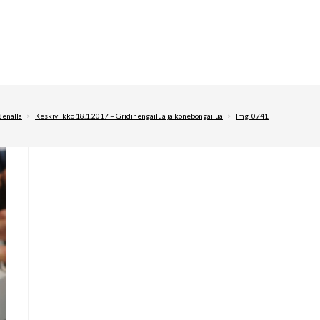
enalla
>
Keskiviikko 18.1.2017 – Gridihengailua ja konebongailua
>
Img_0741