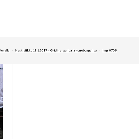
enalla
>
Keskiviikko 18.1.2017 – Gridihengailua ja konebongailua
>
Img_0709