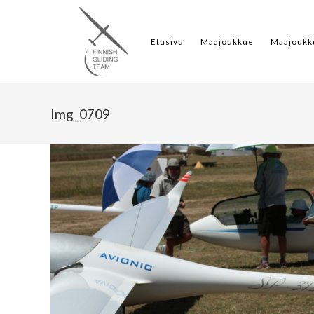
Etusivu
Maajoukkue
Maajoukk
Img_0709