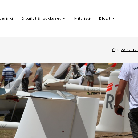
uerinki
Kilpailut & joukkueet
Mitalistit
Blogit
>
WGC2017 B