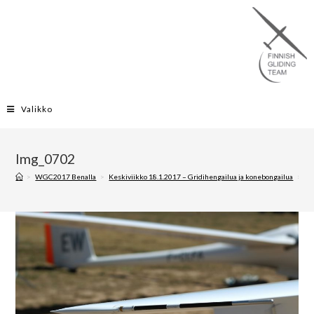
Valikko
Img_0702
>
WGC2017 Benalla
>
Keskiviikko 18.1.2017 – Gridihengailua ja konebongailua
>
Im