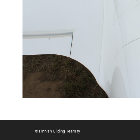
© Finnish Gliding Team ry