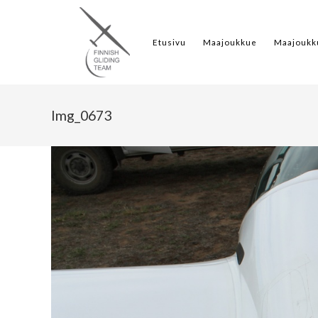
Etusivu
Maajoukkue
Maajoukk
Img_0673