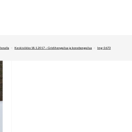
enalla
>
Keskiviikko 18.1.2017 – Gridihengailua ja konebongailua
>
Img_0673