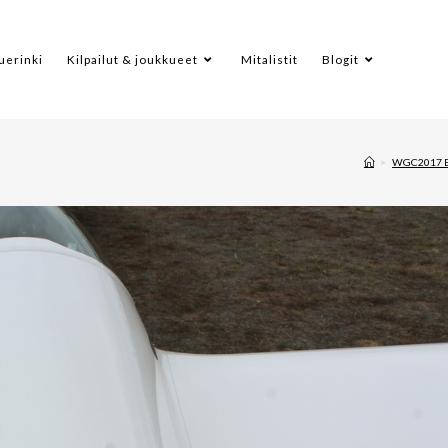
uerinki
Kilpailut & joukkueet
Mitalistit
Blogit
>
WGC2017 B