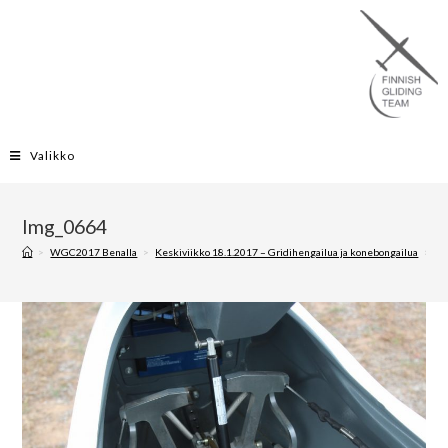
Valikko
Img_0664
>
WGC2017 Benalla
>
Keskiviikko 18.1.2017 – Gridihengailua ja konebongailua
>
Im