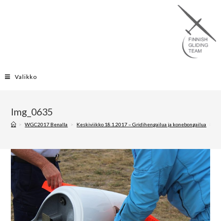
Valikko
Img_0635
>
WGC2017 Benalla
>
Keskiviikko 18.1.2017 – Gridihengailua ja konebongailua
>
Im