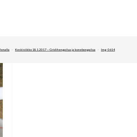
enalla
>
Keskiviikko 18.1.2017 – Gridihengailua ja konebongailua
>
Img_0614