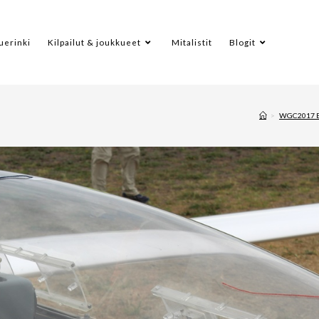
uerinki
Kilpailut & joukkueet
Mitalistit
Blogit
>
WGC2017 B