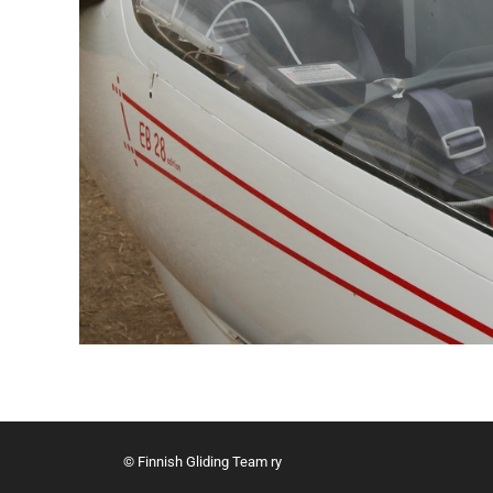
© Finnish Gliding Team ry