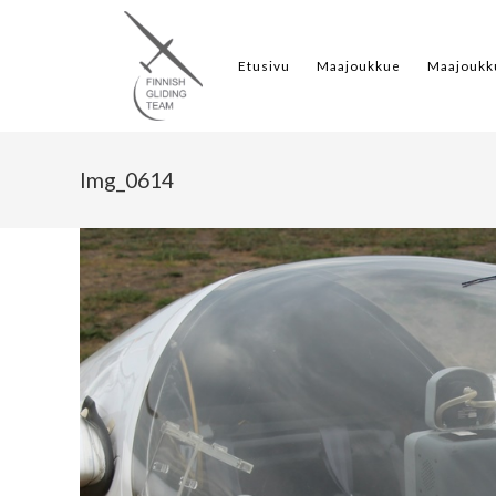
Etusivu
Maajoukkue
Maajoukk
Img_0614