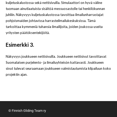
kuljetuskalustossa sekä nettisivuilla. Simulaattori on hyvä väline
tuomaan ainutlaatuista sisältöä messuosastolle tai henkilökunnan
juhliin. Näkyvyys kuljetuskalustossa tavoittaa ilmailunharrastajat
pohjoismaiden johtavissa harrasteilmailukeskuksissa. Tämä
tarkoittaa kymmeniä tuhansia ilmailijoita, joiden joukossa useita
yritysten päätöksentekijöitä.
Esimerkki 3.
Näkyvyys joukkueen nettisivuilla. Joukkueen nettisivut tavoittavat
Suomalaisen purjelento- ja ilmailuyhteisön kattavasti. Joukkueen
sivut tulevat seuraamaan joukkueen valmistautumista kilpailuun koko
projektin ajan.
© Finnish Gliding Team ry