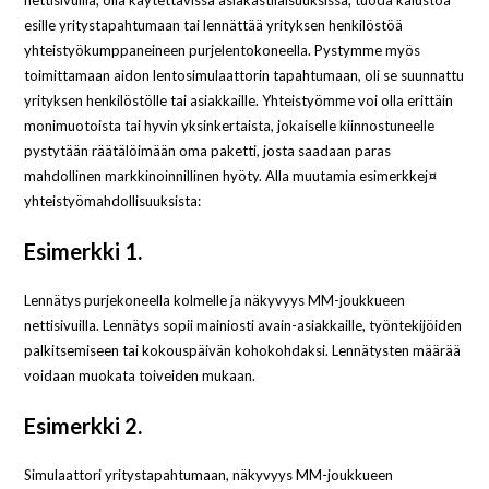
nettisivuilla, olla käytettävissä asiakastilaisuuksissa, tuoda kalustoa
esille yritystapahtumaan tai lennättää yrityksen henkilöstöä
yhteistyökumppaneineen purjelentokoneella. Pystymme myös
toimittamaan aidon lentosimulaattorin tapahtumaan, oli se suunnattu
yrityksen henkilöstölle tai asiakkaille. Yhteistyömme voi olla erittäin
monimuotoista tai hyvin yksinkertaista, jokaiselle kiinnostuneelle
pystytään räätälöimään oma paketti, josta saadaan paras
mahdollinen markkinoinnillinen hyöty. Alla muutamia esimerkkej¤
yhteistyömahdollisuuksista:
Esimerkki 1.
Lennätys purjekoneella kolmelle ja näkyvyys MM-joukkueen
nettisivuilla. Lennätys sopii mainiosti avain-asiakkaille, työntekijöiden
palkitsemiseen tai kokouspäivän kohokohdaksi. Lennätysten määrää
voidaan muokata toiveiden mukaan.
Esimerkki 2.
Simulaattori yritystapahtumaan, näkyvyys MM-joukkueen