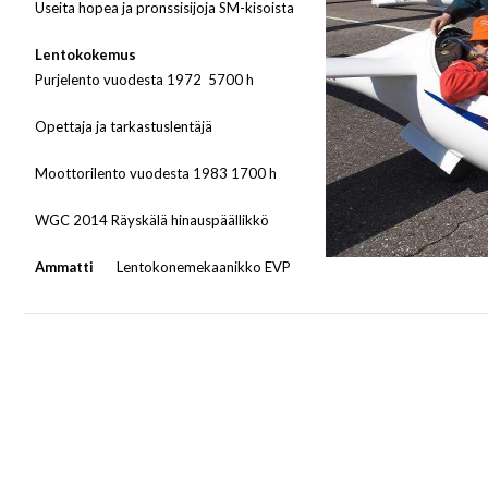
Useita hopea ja pronssisijoja SM-kisoista
Lentokokemus
Purjelento vuodesta 1972 5700 h
O
pettaja ja tarkastuslentäjä
Moottorilento vuodesta 1983 1700 h
WGC 2014 Räyskälä hinauspäällikkö
Ammatti
Lentokonemekaanikko EVP