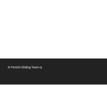
© Finnish Gliding Team ry